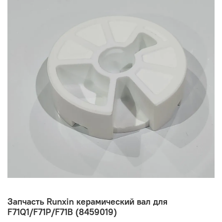
Запчасть Runxin керамический вал для
F71Q1/F71P/F71B (8459019)