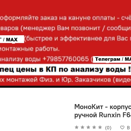
МоноКит - корпус
ручной Runxin F6
(0)
В