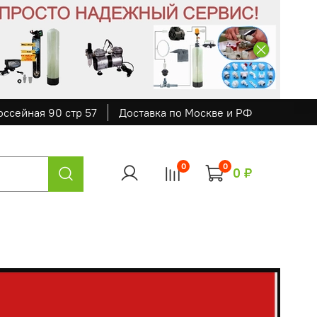
оссейная 90 стр 57
Доставка по Москве и РФ
0
0
0 ₽