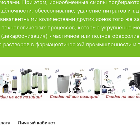
олами. При этом, ионообменные смолы подбираются 
ёлочности, обессоливание, удаление нитратов и т.д.
вивалентными количествами других ионов того же з
 технологических процессов, которые укрупнённо мо
 (декарбонизация) • частичное или полное обессолив
ка растворов в фармацевтической промышленности и т
лата
Личный кабинет