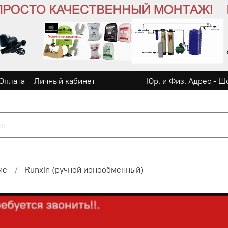
Оплата
Личный кабинет
Юр. и Физ. Адрес - Ш
ие
Runxin (ручной ионообменный)