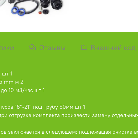
тики
Отзывы
Внешний код
 шт 1
.5 mm м 2
до 10 м3/час шт 1
усов 18"-21" под трубу 50мм шт 1
при отгрузке комплекта произвести замену отдельных
в заключается в следующем: подлежащая очистке во