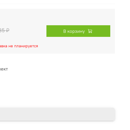
85 ₽
В корзину
:
тавка не планируется
лект