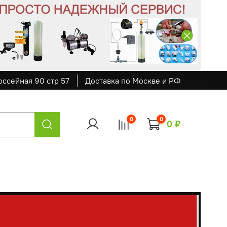
оссейная 90 стр 57
Доставка по Москве и РФ
0
0
0 ₽