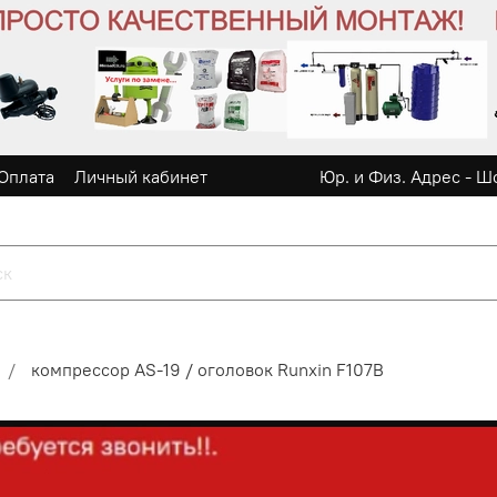
Оплата
Личный кабинет
Юр. и Физ. Адрес - Ш
компрессор AS-19 / оголовок Runxin F107B