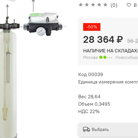
(0)
В
-50%
28 364 ₽
56 2
НАЛИЧИЕ НА СКЛАДАХ
Москва
●●
◦◦◦
Новосиби
Код 00039
Единица измерения комп
Вес 28,64
Объем 0,3495
НДС 22%
Выбрать