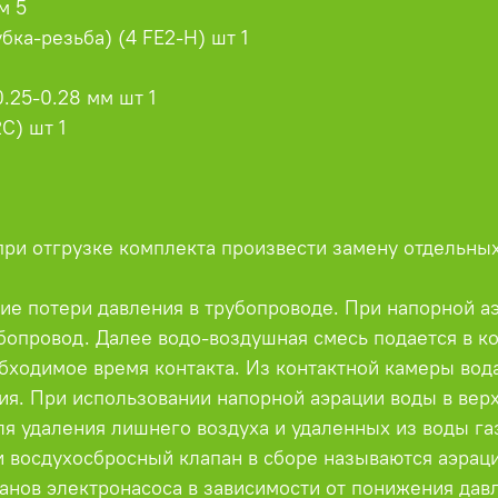
м 5
бка-резьба) (4 FE2-H) шт 1
.25-0.28 мм шт 1
C) шт 1
при отгрузке комплекта произвести замену отдельных
вие потери давления в трубопроводе. При напорной 
бопровод. Далее водо-воздушная смесь подается в к
ходимое время контакта. Из контактной камеры вода
ия. При использовании напорной аэрации воды в вер
я удаления лишнего воздуха и удаленных из воды газ
 восдухосбросный клапан в сборе называются аэраци
анов электронасоса в зависимости от понижения давл