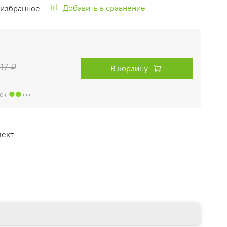
Добавить в сравнение
 избранное
17 ₽
В корзину
:
рск
●●
◦◦◦
лект