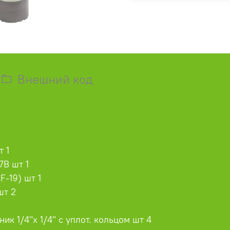
Внешний код
т 1
7B шт 1
-19) шт 1
шт 2
к 1/4"х 1/4" с уплот. кольцом шт 4