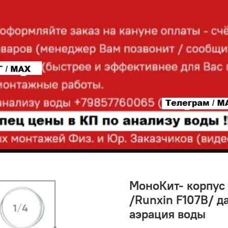
МоноКит- корпус 
/Runxin F107B/ д
аэрация воды