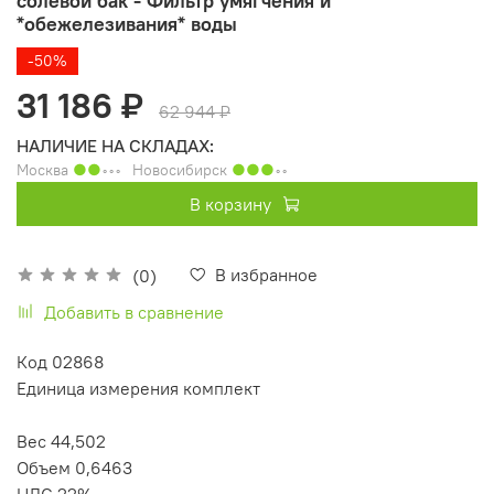
солевой бак - Фильтр умягчения и
*обежелезивания* воды
-50%
31 186 ₽
62 944 ₽
НАЛИЧИЕ НА СКЛАДАХ:
Москва
●●
◦◦◦
Новосибирск
●●●
◦◦
В корзину
В избранное
(0)
Добавить в сравнение
Код 02868
Единица измерения комплект
Вес 44,502
Объем 0,6463
НДС 22%