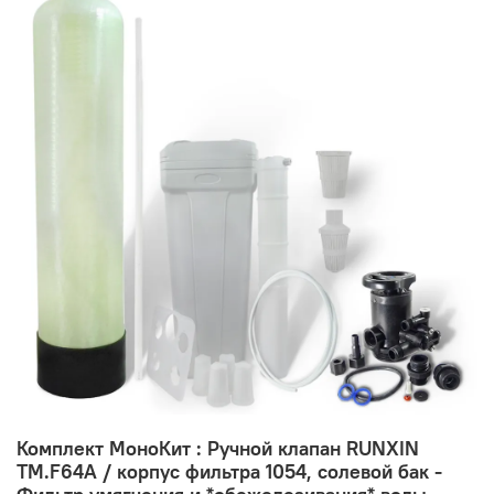
Комплект МоноКит : Ручной клапан RUNXIN
TM.F64А / корпус фильтра 1054, солевой бак -