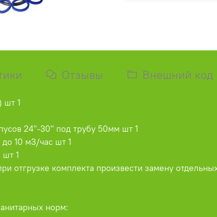
тики
Отзывы
Внешний код
 шт 1
усов 24"-30" под трубу 50мм шт 1
до 10 м3/час шт 1
 шт 1
при отгрузке комплекта произвести замену отдельных
санитарных норм: