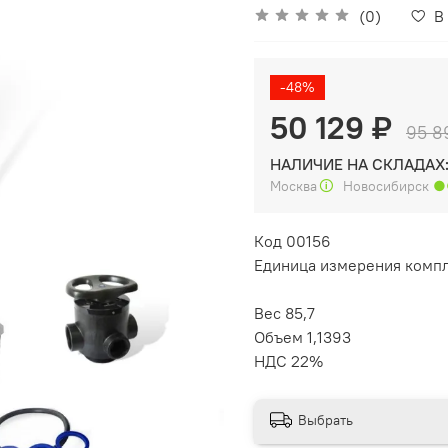
(0)
В
-48%
50 129 ₽
95 8
НАЛИЧИЕ НА СКЛАДАХ
Москва
🛈
Новосибирск
●
Код 00156
Единица измерения комп
Вес 85,7
Объем 1,1393
НДС 22%
Выбрать