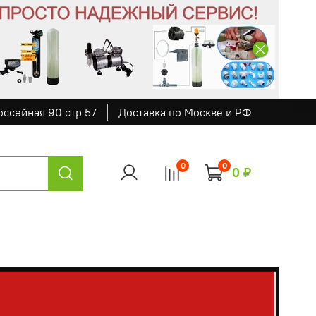
оссейная 90 стр 57
Доставка по Москве и РФ
0
0
0 ₽