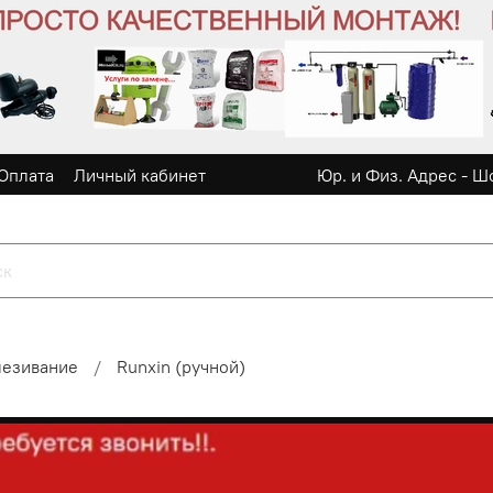
Оплата
Личный кабинет
Юр. и Физ. Адрес - Ш
лезивание
Runxin (ручной)