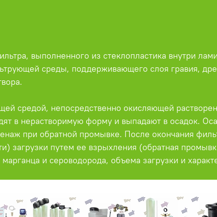
фильтра, выполненного из стеклопластика внутри ла
льтрующей среды, поддерживающего слоя гравия, др
твора.
ей средой, непосредственно окисляющей растворен
одят в нерастворимую форму и выпадают в осадок. О
ренаж при обратной промывке. После окончания филь
и) загрузки путем ее взрыхления (обратная промывк
 марганца и сероводорода, объема загрузки и характ