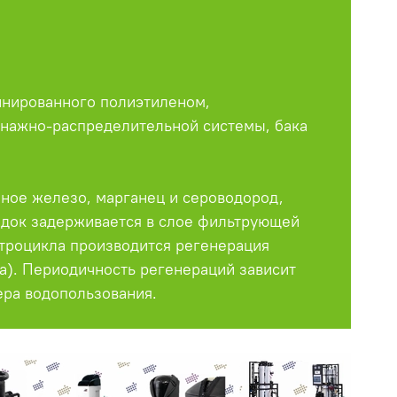
минированного полиэтиленом,
енажно-распределительной системы, бака
ное железо, марганец и сероводород,
садок задерживается в слое фильтрующей
троцикла производится регенерация
а). Периодичность регенераций зависит
ера водопользования.