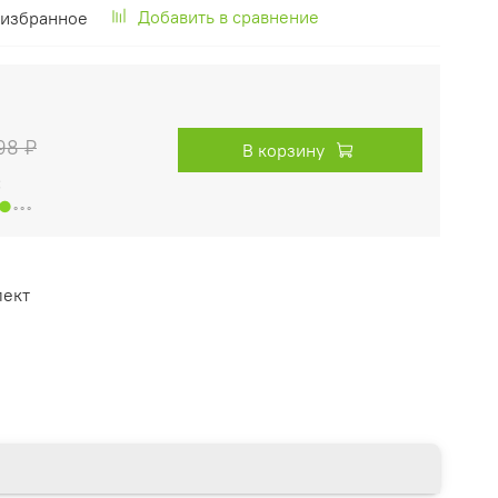
Добавить в сравнение
 избранное
98 ₽
В корзину
:
●
◦◦◦
лект