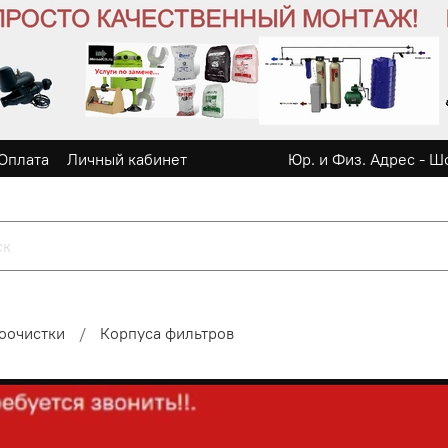
Оплата
Личный кабинет
Юр. и Физ. Адрес - Ш
оочистки
Корпуса фильтров