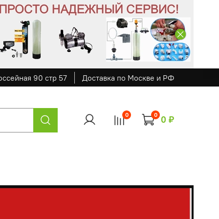
оссейная 90 стр 57
Доставка по Москве и РФ
0
0
0 ₽