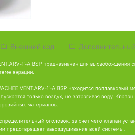
Внешний код
Дополнительный
NT.ARV-1'-A BSP предназначен для высвобождения ск
теме аэрации.
PACHEE VENT.ARV-1'-A BSP находится поплавковый ме
ускается только воздух, не затрагивая воду. Клапан
оррозийных материалов.
спределительный оголовок, за счет чего клапан уста
ции предотвращает завоздушивание всей системы.