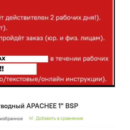
тводный APACHEE 1" BSP
Добавить в сравнение
 избранное