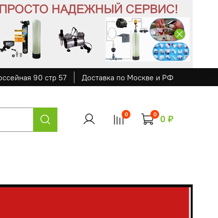
оссейная 90 стр 57
Доставка по Москве и РФ
0
0
0 ₽