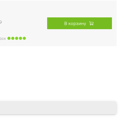
₽
В корзину
:
рск
●●●●●