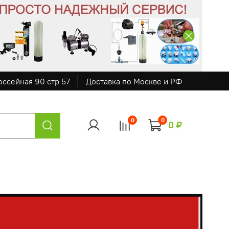
оссейная 90 стр 57
Доставка по Москве и РФ
0
0
0 ₽