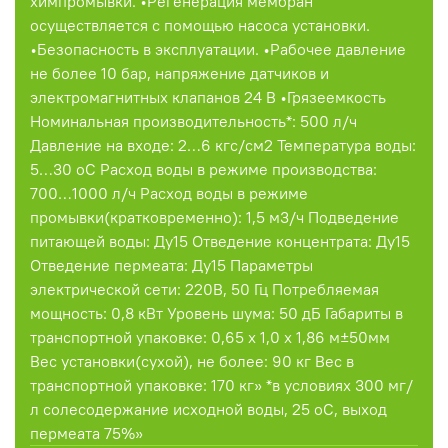
химпромывки. •Регенерация мембран
осуществляется с помощью насоса установки.
•Безопасность в эксплуатации. •Рабочее давление
не более 10 бар, напряжение датчиков и
электромагнитных клапанов 24 В •Грязеемкость
Номинальная производительность*: 500 л/ч
Давление на входе: 2…6 кгс/см2 Температура воды:
5…30 оС Расход воды в режиме производства:
700…1000 л/ч Расход воды в режиме
промывки(кратковременно): 1,5 м3/ч Подведение
питающей воды: Ду15 Отведение концентрата: Ду15
Отведение пермеата: Ду15 Параметры
электрической сети: 220В, 50 Гц Потребляемая
мощность: 0,8 кВт Уровень шума: 50 дБ Габариты в
транспортной упаковке: 0,65 х 1,0 х 1,86 м±50мм
Вес установки(сухой), не более: 90 кг Вес в
транспортной упаковке: 170 кг» *в условиях 300 мг/
л солесодержание исходной воды, 25 оС, выход
пермеата 75%»