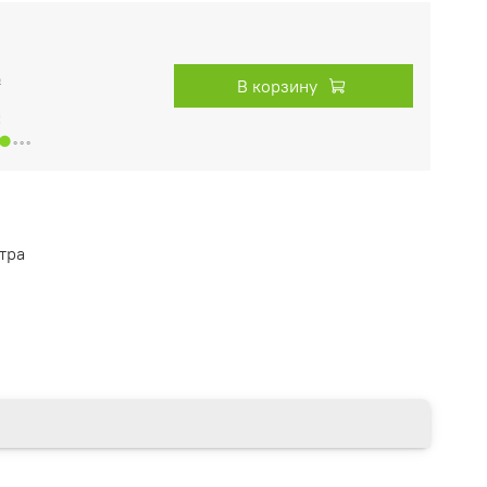
₽
В корзину
:
●
◦◦◦
тра