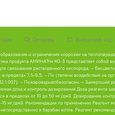
тики
Отзывы
Внешний код
образования и ограничения коррозии на теплоперед
тика продукта АМИНАТтм КО-3 представляет собой во
ля связывания растворенного кислорода. – Бесцветн
– в пределах 7,5-9,5. – По степени воздействия на о
12.1.007). – Пожаровзрывобезопасен. – Замерзший 
уемая доза и контроль дозирования Доза реагента зав
ся в пределах от 10 до 50 мг/дм3. Дозирование кон
 5-15 мг/дм3. Рекомендации по применению Реагент м
и непосредственно в барабан котла. Реагент рекоменд